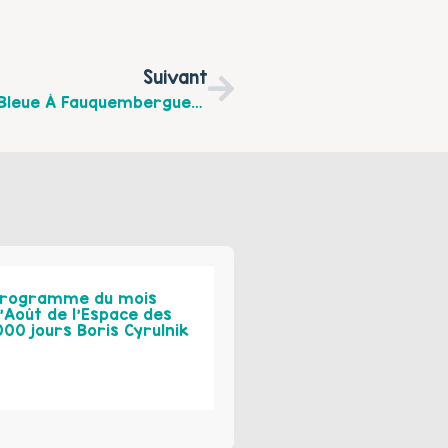
Suivant
Vendredi 24 Janvier, Rdv À La Boussole Bleue À Fauquembergues Pour Échanger Autour De L'autonomie Des Enfants
rogramme du mois
’Août de l’Espace des
000 jours Boris Cyrulnik