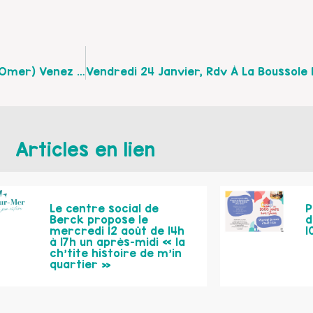
Le 31 Janvier 2020 À La BAPSO (bibliothèque De St Omer) Venez Assistez À Une Conférence Autour De L'éducation Bienveillante : Ses Bienfaits Et Ses Limites
Articles en lien
Le centre social de
P
Berck propose le
d
mercredi 12 août de 14h
1
à 17h un après-midi « la
ch’tite histoire de m’in
quartier »