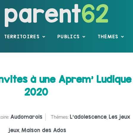
parent
62
TERRITOIRES
PUBLICS
THÈMES
nvites à une Aprem' Ludique
2020
Audomarois
L’adolescence
Les jeux
toire:
Thèmes:
,
jeux
Maison des Ados
,