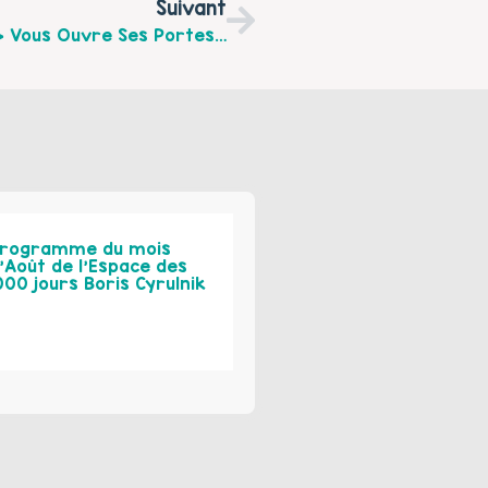
Suivant
La Maison Du Mieux-Etre « L’Essentiel » Vous Ouvre Ses Portes Le 24 Septembre Prochain À Clerques.
rogramme du mois
’Août de l’Espace des
000 jours Boris Cyrulnik