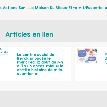
Semaine De La Parentalité 2022 Sur Le Calaisis, Des Actions Sur Tout Le Territoire !
Articles en lien
Le centre social de
P
Berck propose le
d
mercredi 12 août de 14h
1
à 17h un après-midi « la
ch’tite histoire de m’in
quartier »