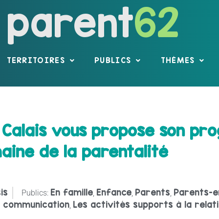
parent
62
TERRITOIRES
PUBLICS
THÈMES
e Calais vous propose son p
aine de la parentalité
is
En famille
Enfance
Parents
Parents-e
Publics:
,
,
,
 communication
Les activités supports à la relat
,