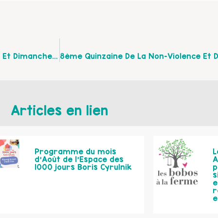
Festival Enfance Jeunesse À Frévent Les Samedi 3 Et Dimanche 4 Septembre 2016
Articles en lien
Programme du mois
L
d’Août de l’Espace des
A
1000 jours Boris Cyrulnik
p
s
e
r
e