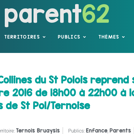
parent
62
TERRITOIRES
PUBLICS
THÈMES
ollines du St Polois reprend 
re 2016 de 18h00 à 22h00 à 
s de St Pol/Ternoise
Ternois Bruaysis
Enfance
Parents
rritoire:
Publics:
,