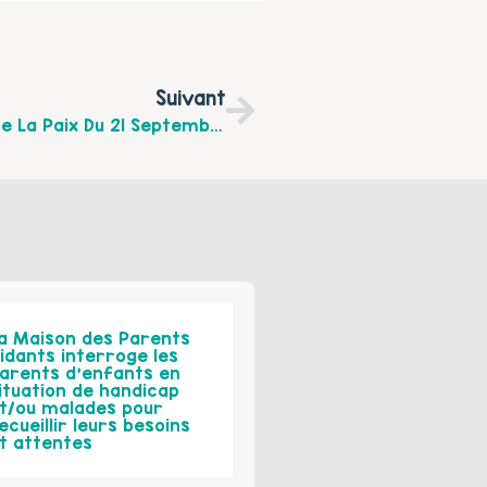
Suivant
8ème Quinzaine De La Non-Violence Et De La Paix Du 21 Septembre Au 2 Octobre 2016
a Maison des Parents
idants interroge les
arents d’enfants en
ituation de handicap
t/ou malades pour
ecueillir leurs besoins
t attentes