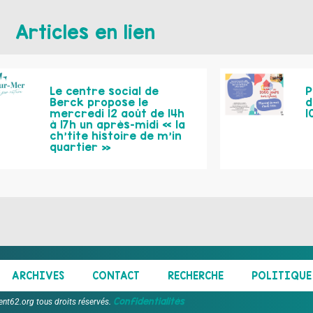
Articles en lien
Le centre social de
P
Berck propose le
d
mercredi 12 août de 14h
1
à 17h un après-midi « la
ch’tite histoire de m’in
quartier »
ARCHIVES
CONTACT
RECHERCHE
POLITIQUE 
Confidentialités
ent62.org tous droits réservés.