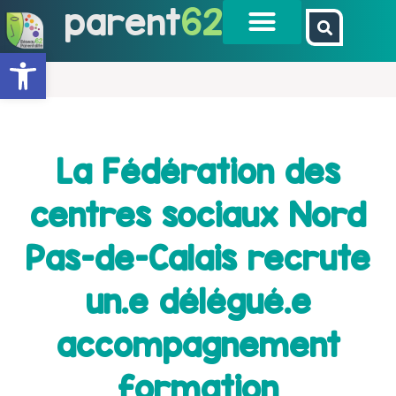
parent
62
Ouvrir la barre d’outils
La Fédération des
centres sociaux Nord
Pas-de-Calais recrute
un.e délégué.e
accompagnement
formation