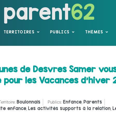
parent
62
TERRITOIRES
PUBLICS
THÈMES
nes de Desvres Samer vous
e pour les Vacances d’hiver 
Boulonnais
Enfance
Parents
Territoire:
Publics:
,
ite enfance
Les activités supports à la relation
L
,
,