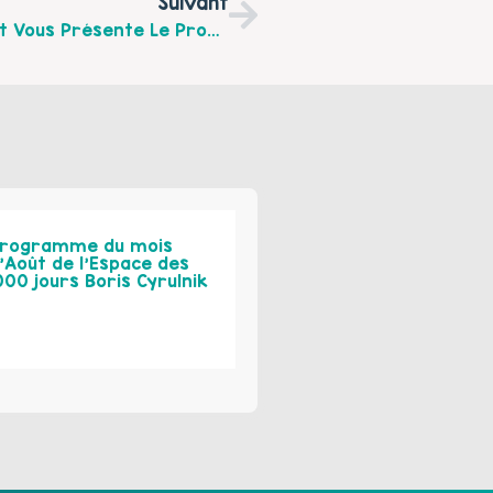
Suivant
Le Café Des Enfants Marelle Et Ricochet Vous Présente Le Programme De Ses Actions Pour Les Vacances De Février 2018
rogramme du mois
’Août de l’Espace des
000 jours Boris Cyrulnik