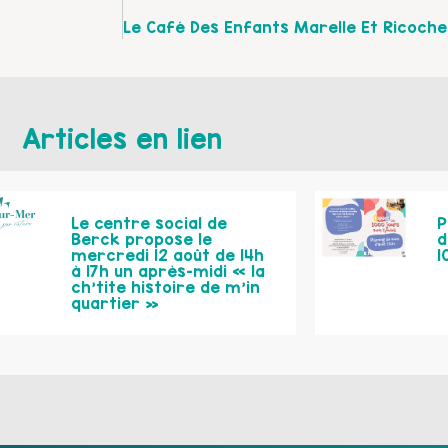
Articles en lien
Le centre social de
P
Berck propose le
d
mercredi 12 août de 14h
1
à 17h un après-midi « la
ch’tite histoire de m’in
quartier »