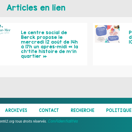
Articles en lien
Le centre social de
P
Berck propose le
d
mercredi 12 août de 14h
1
à 17h un après-midi « la
ch’tite histoire de m’in
quartier »
ARCHIVES
CONTACT
RECHERCHE
POLITIQUE 
Confidentialités
ent62.org tous droits réservés.