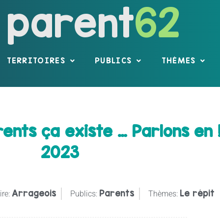
parent
62
TERRITOIRES
PUBLICS
THÈMES
nts ça existe … Parlons en !
2023
Arrageois
Parents
Le répit
ire:
Publics:
Thèmes: