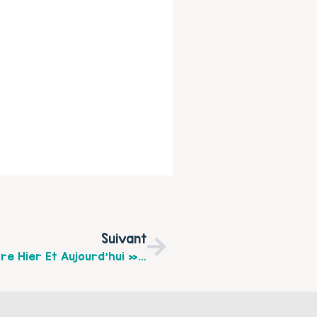
Suivant
Conférence Débat « Crise Sanitaire Entre Hier Et Aujourd’hui » Avec Le Philosophe Jean-Michel Longneaux Le 2 Mars À 19h À L’IFSI D’Arras