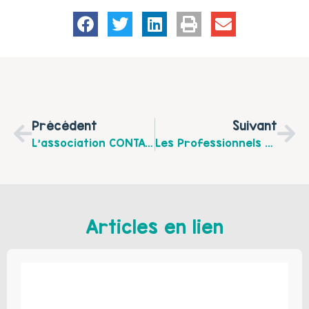
Précédent
Suivant
L’association CONTACT Nord-Pas-De-Calais Vous Présente Les Actions À Venir Dans La Région…
Les Professionnels Et Parents Du Collège De La Morinie Ont Signé La Charte De L’espace Parent Le 20 Octobre 2017
Articles en lien