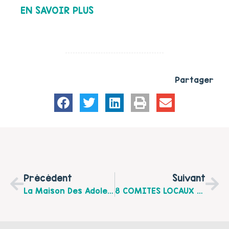
EN SAVOIR PLUS
Partager
Précédent
Suivant
La Maison Des Adolescents Du Littoral Organise Le Vendredi 20 Mai 2016 De 09h30 À 12h, Une Matinale À Destination Des Professionnels, Sur Le Thème : « Les Ados Sur Internet » À La MDDL Du Montreuillois
8 COMITES LOCAUX PARENTALITE, 8 RENDEZ VOUS EN JUIN 2016