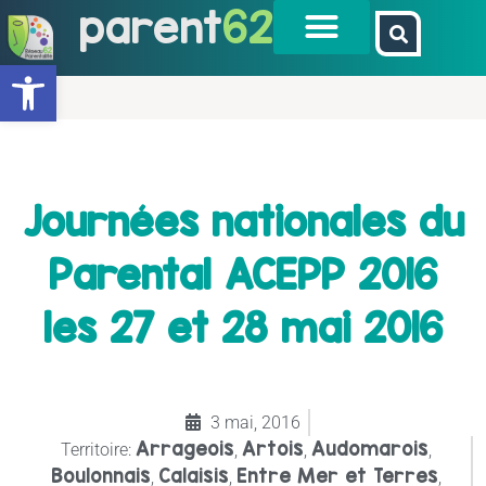
parent
62
Ouvrir la barre d’outils
Journées nationales du
Parental ACEPP 2016
les 27 et 28 mai 2016
3 mai, 2016
Arrageois
Artois
Audomarois
Territoire:
,
,
,
Boulonnais
Calaisis
Entre Mer et Terres
,
,
,