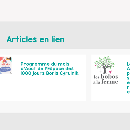
Articles en lien
Programme du mois
L
d’Août de l’Espace des
A
1000 jours Boris Cyrulnik
p
s
e
r
e