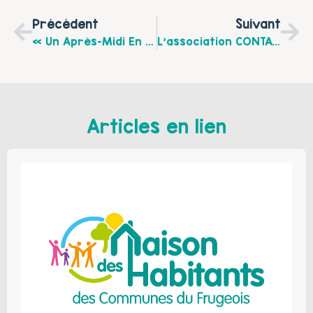
Précédent
Suivant
« Un Après-Midi En Famille » Le Mercredi 25 Octobre À Harnes De 14h À 17h30
L’association CONTACT Nord-Pas-De-Calais Vous Présente Les Actions À Venir Dans La Région…
Articles en lien