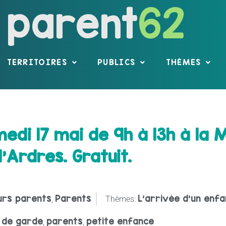
parent
62
TERRITOIRES
PUBLICS
THÈMES
edi 17 mai de 9h à 13h à la 
’Ardres. Gratuit.
urs parents
Parents
L'arrivée d'un enfa
,
Thèmes:
 de garde
parents
petite enfance
,
,