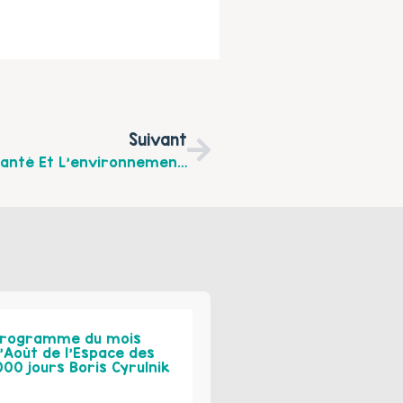
Suivant
Les Rendez-Vous Santé À Calais Sur La Santé Et L’environnement, Les 12, 13 Et 15 Mai Au Fort Nieulay, Beaumarais Et Cailloux.
rogramme du mois
’Août de l’Espace des
000 jours Boris Cyrulnik