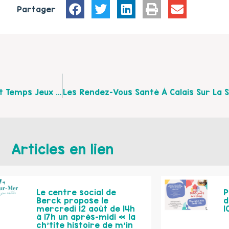
Partager
Rallye Photo En Famille À Licques Du 2 Au 25 Avril Et Temps Jeux En Famille Le 30 Avril À La Maison De Pays De Licques
Articles en lien
Le centre social de
P
Berck propose le
d
mercredi 12 août de 14h
1
à 17h un après-midi « la
ch’tite histoire de m’in