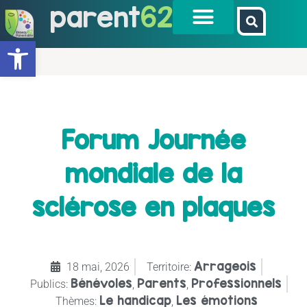
parent
62
Ouvrir la barre d’outils
Forum Journée
mondiale de la
sclérose en plaques
Arrageois
18 mai, 2026
Territoire:
Bénévoles
Parents
Professionnels
Publics:
,
,
Le handicap
Les émotions
Thèmes:
,