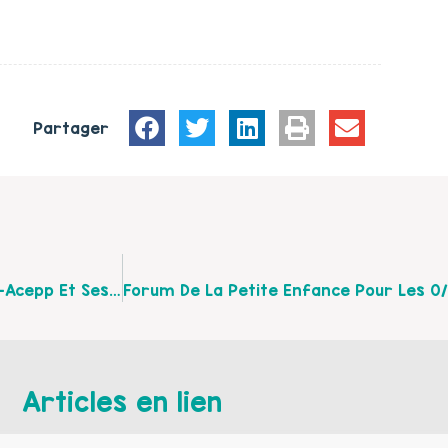
Partager
Une Journée « Eco²creche » Proposée Par Colline-Acepp Et Ses Partenaires Le 2 Mai 2017 À Lille
Articles en lien