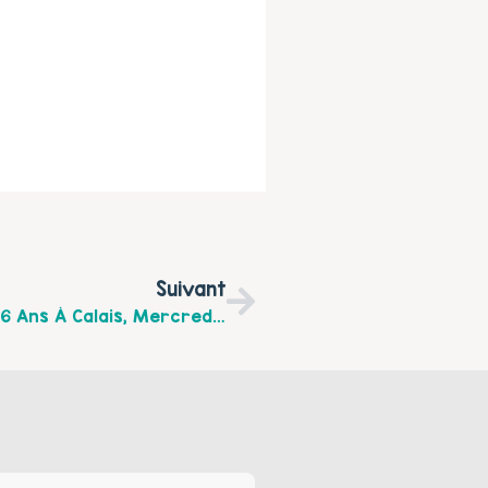
Suivant
Forum De La Petite Enfance Pour Les 0/6 Ans À Calais, Mercredi 26 Avril De 9 H 30 À 18 H Au Forum Gambetta; Renseignements Au 03.21.97.60.73