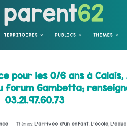
parent
62
TERRITOIRES
PUBLICS
THÈMES
ce pour les 0/6 ans à Calais
 au forum Gambetta; renseig
03.21.97.60.73
nce
L'arrivée d'un enfant
L'école
L'éduc
Thèmes:
,
,