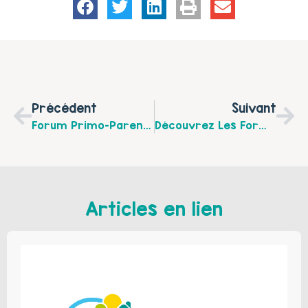
Précédent
Suivant
Forum Primo-Parent, Le Mercredi 20 Mai 2015 De 17 H À 20 H Au Centre Ressources Parentalité De Carvin
Découvrez Les Formations Proposées Par Le Comité Régional D’Education Et De Promotion De La Santé Du Nord-Pas-De-Calais (COREPS)
Articles en lien