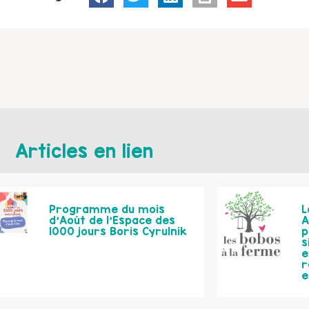
Articles en lien
Programme du mois
L
d’Août de l’Espace des
A
1000 jours Boris Cyrulnik
p
s
e
r
e