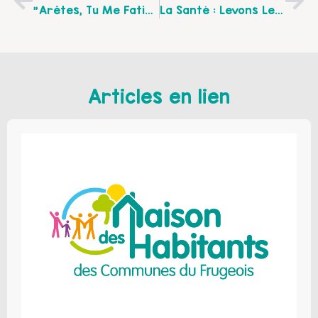
"arêtes, Tu Me Fatigues", Spectacle De Marionnettes Autour Du Sommeil Proposé Par Le CIAS De Guines Mercredi 25 Mai À 9 H 30 À La Maison De L’enfant De Guines, Ouvert Aux Familles Et Enfants De 2 À 5 Ans. Suivi D’un Débat Avec Une Puéricultrice
La Santé : Levons Le Rideau, Le CIAS Des Trois Pays Vous Propose Un Spectacle Humoristique Autour De La Santé Avec L’association Le Monde De 2 Mains. Spectacle Sur 3 Lieux : Ardres, Marais De Guines, Guines
Articles en lien