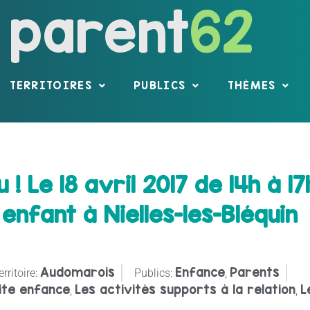
parent
62
TERRITOIRES
PUBLICS
THÈMES
u ! Le 18 avril 2017 de 14h à 1
enfant à Nielles-les-Bléquin
Audomarois
Enfance
Parents
erritoire:
Publics:
,
ite enfance
Les activités supports à la relation
L
,
,