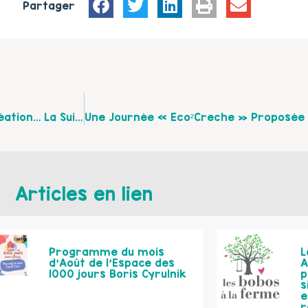
Partager
Retour Sur L’atelier D’éveil Corporel De L’Arrêt Création… La Suite Le 13 Mai 2017 À Fléchin
Articles en lien
Programme du mois
L
d’Août de l’Espace des
A
1000 jours Boris Cyrulnik
p
s
e
r