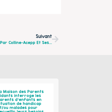
Suivant
Une Journée « Eco²creche » Proposée Par Colline-Acepp Et Ses Partenaires Le 2 Mai 2017 À Lille
a Maison des Parents
idants interroge les
arents d’enfants en
ituation de handicap
t/ou malades pour
ecueillir leurs besoins