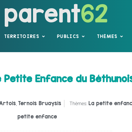
parent
62
TERRITOIRES
PUBLICS
THÈMES
e Petite Enfance du Béthunoi
Artois
Ternois Bruaysis
La petite enfan
,
Thèmes:
petite enfance