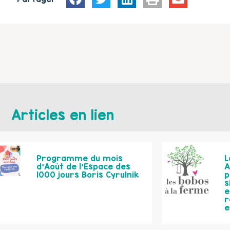
Articles en lien
Programme du mois
L
d’Août de l’Espace des
A
1000 jours Boris Cyrulnik
p
s
e
r
e