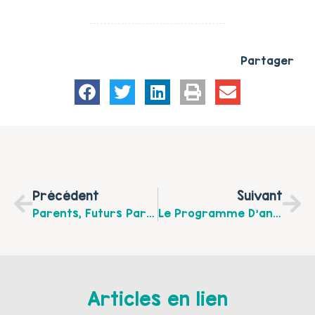
Partager
Précédent
Suivant
Parents, Futurs Parents : Maîtrisez Le Numérique Pour Vos Enfants ! Ateliers Gratuits Du 13 Avril Au 25 Mai De 14h À 16h À La Coop Numérique À Hesdin
Le Programme D’animation Du Mois D’avril 2022 De “La Maison Des Faiseurs” À Groffliers
Articles en lien