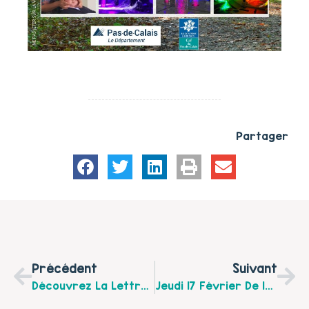
Partager
Précédent
Suivant
Découvrez La Lettre D’information N°4 Autour De La Création D’un Centre Social Sur Fruges Et Environs
Jeudi 17 Février De 18h À 19h30 Le CSCI D’Hucqueliers Et Environs Propose Un Escape Game Parents / Ados « Oserez-Vous Sortir ? »