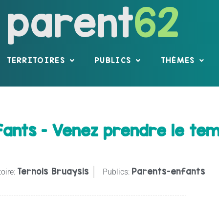
parent
62
TERRITOIRES
PUBLICS
THÈMES
nfants – Venez prendre le t
Ternois Bruaysis
Parents-enfants
toire:
Publics: