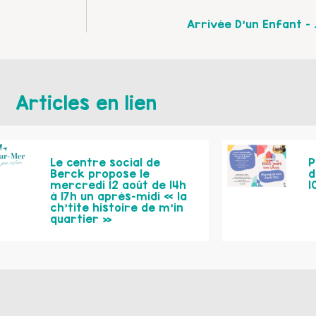
Arrivée D’un Enfant – 
Articles en lien
Le centre social de
P
Berck propose le
d
mercredi 12 août de 14h
1
à 17h un après-midi « la
ch’tite histoire de m’in
quartier »