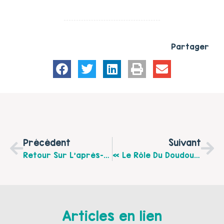
Partager
Précédent
Suivant
Retour Sur L’après-Midi Vivre En Famille Du 24 Octobre 2017 À St-Omer
« Le Rôle Du Doudou », Temps D’échanges À L’école Maës De LENS Avec Le Centre Socioculturel F.Vachala
Articles en lien