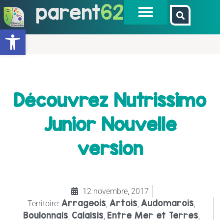
parent
62
Ouvrir la barre d’outils
Découvrez Nutrissimo
Junior Nouvelle
version
12 novembre, 2017
Arrageois
Artois
Audomarois
Territoire:
,
,
,
Boulonnais
Calaisis
Entre Mer et Terres
,
,
,