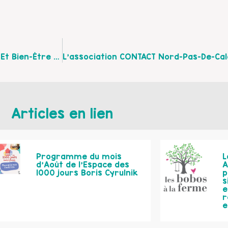
Découvrez Le Programme Des Ateliers « Détente Et Bien-Être Du Bébé » De Septembre À Décembre 2017 Au « Jardin Des Mômes » À Fruges
Articles en lien
Programme du mois
L
d’Août de l’Espace des
A
1000 jours Boris Cyrulnik
p
s
e
r
e