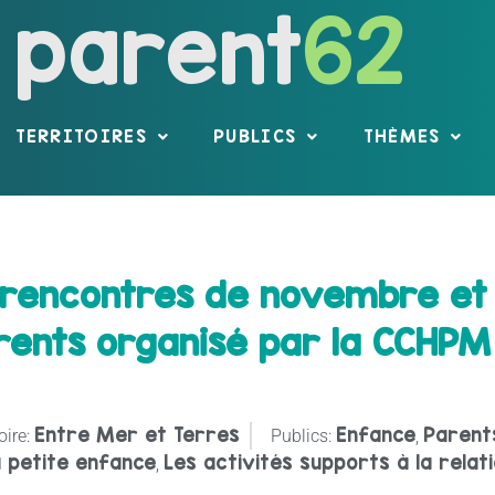
parent
62
TERRITOIRES
PUBLICS
THÈMES
s rencontres de novembre e
rents organisé par la CCHPM
Entre Mer et Terres
Enfance
Parent
oire:
Publics:
,
 petite enfance
Les activités supports à la relat
,