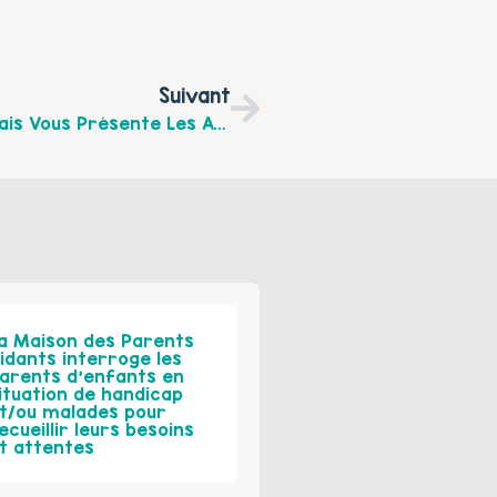
Suivant
L’association CONTACT Nord-Pas-De-Calais Vous Présente Les Actions À Venir Dans La Région…
a Maison des Parents
idants interroge les
arents d’enfants en
ituation de handicap
t/ou malades pour
ecueillir leurs besoins
t attentes