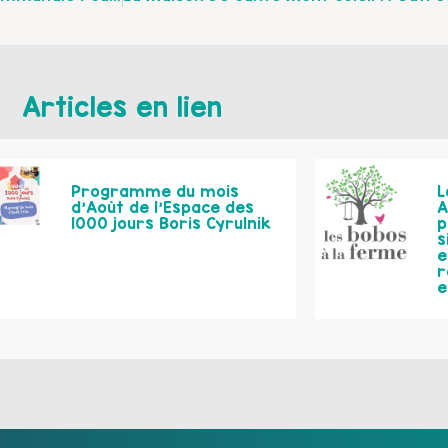
Articles en lien
Programme du mois
L
d’Août de l’Espace des
A
1000 jours Boris Cyrulnik
p
s
e
r
e