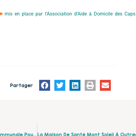
»
mis en place par l’Association d’Aide à Domicile des Cap
Partager
Voici Les Ateliers Proposés Par La Maison Intercommunale Pour Tous De Desvres Pour La Semaine Nationale De La Petite Enfance