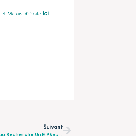
ici.
s et Marais d’Opale
Suivant
La Maison De Santé Mont Soleil À Outreau Recherche Un.e Psychologue