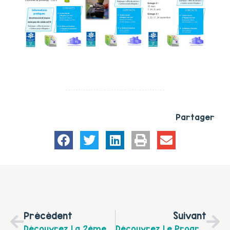
Partager
Précédent
Suivant
Découvrez La 2ème Lettre D’information Autour De La Démarche De Préfiguration D’un Projet D’Animation De La Vie Sociale (AVS) Portée Par La CCHPM Et À L’échelle Des 25 Communes « Fruges Et Environs ».
Découvrez Le Programme Des Rendez-Vous Des Parents Extraordinaires De Janvier À Juin 2021