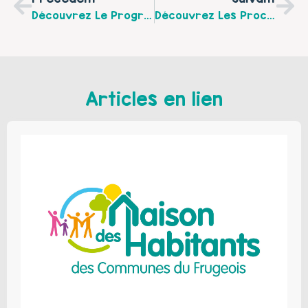
Découvrez Le Programme Et Les Horaires D’ouverture De La Médiathèque D’Auchy-Lès-Hesdin Pour Le Mois De Décembre
Découvrez Les Prochaines Rencontres Entre Parents Au Centre Social Le Grand H À Hesdin-La-Forêt Pour Le Mois De Décembre 2025
Articles en lien