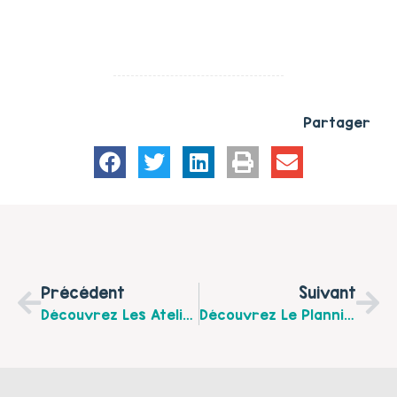
Partager
Précédent
Suivant
Découvrez Les Ateliers Détente Et Bien Être Du Bébé Proposés Par La Communauté De Communes Du Haut Pays Du Montreuil De Janvier À Juin 2026
Découvrez Le Planning De La Plateforme De Répit “Un Temps Pour Soi” Pour Le Mois De Juin 2026