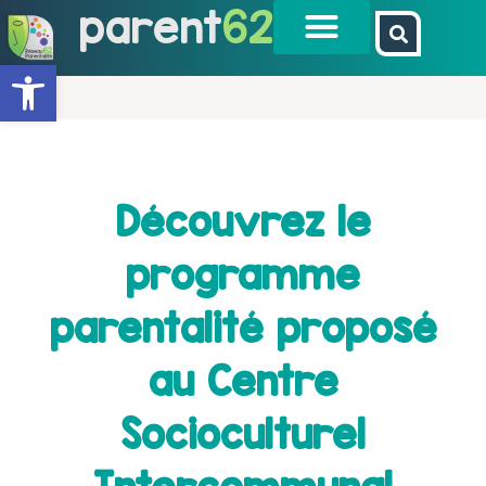
parent
62
Ouvrir la barre d’outils
Découvrez le
programme
parentalité proposé
au Centre
Socioculturel