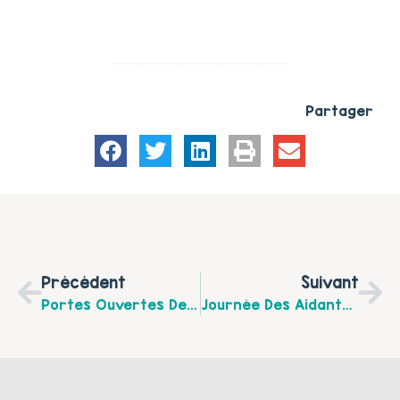
Partager
Précédent
Suivant
Portes Ouvertes De La P’tite Bulle D’Air À Hucqueliers Vendredi 20 Septembre De 12 H À 17 H
Journée Des Aidants En Montreuillois Samedi 5 Octobre 2019 De 9 H À 17 H À Montreuil Sur Mer