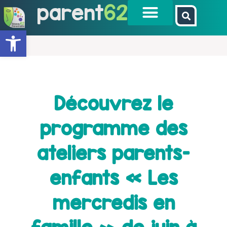
parent
62
Ouvrir la barre d’outils
Découvrez le
programme des
ateliers parents-
enfants « Les
mercredis en