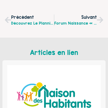
Précédent
Suivant
Découvrez Le Planning De La Plateforme De Répit « Un Temps Pour Soi » Du Montreuillois Du Mois De Juin 2023
Forum Naissance « Bien Vivre Sa Grossesse Et Devenir Parent » Le Jeudi 22 Juin De 14h À 17h À Etaples
Articles en lien