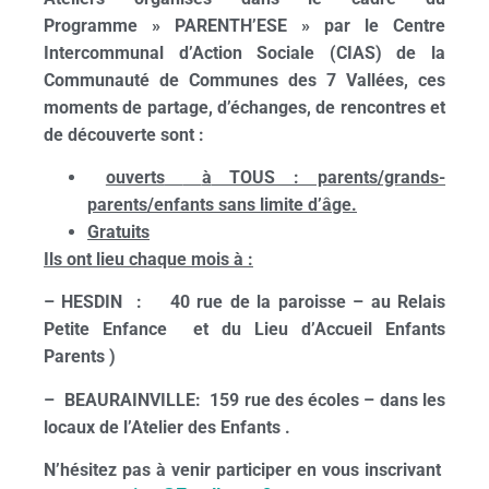
Programme »
PARENTH’ESE » par le Centre
Intercommunal d’Action
Sociale (CIAS) de la
Communaut
é
de Communes des 7 Vall
é
es, ces
moments de partage, d’
é
changes, de rencontres et
de d
é
couverte
sont :
ouverts
à
TOUS : parents/grands-
parents/enfants sans limite d’
â
ge.
Gratuits
Ils ont lieu chaque mois à :
– HESDIN
:
40 rue de la paroisse
– au Relais
Petite Enfance
et du Lieu d’Accueil Enfants
Parents )
–
BEAURAINVILLE:
159 rue des écoles
– dans les
locaux de l’Atelier des Enfants .
N’hésitez pas à venir participer en vous inscrivant