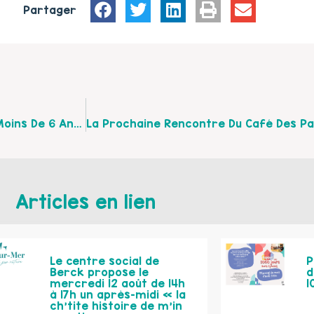
Partager
Questionnaire Pour Les Familles Avec Enfants De Moins De 6 Ans Habitants Sur Le Secteur D’Etaples
Articles en lien
Le centre social de
P
Berck propose le
d
mercredi 12 août de 14h
1
à 17h un après-midi « la
ch’tite histoire de m’in