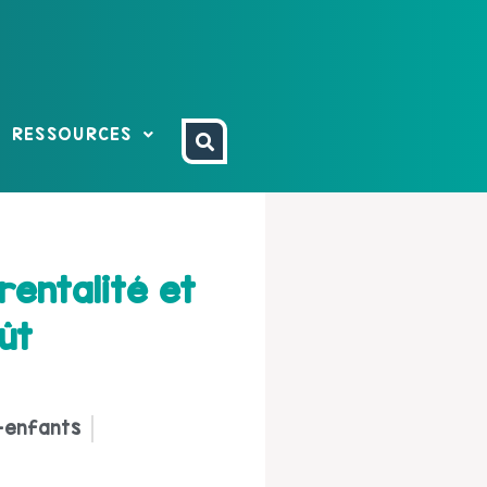
RESSOURCES
entalité et
ût
-enfants