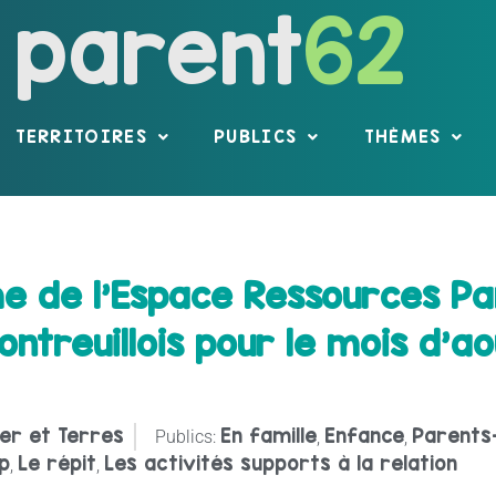
parent
62
TERRITOIRES
PUBLICS
THÈMES
 de l’Espace Ressources Par
ntreuillois pour le mois d’ao
er et Terres
En famille
Enfance
Parents
Publics:
,
,
p
Le répit
Les activités supports à la relation
,
,