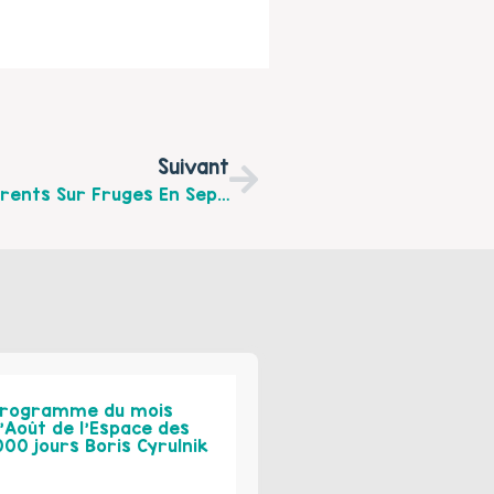
Suivant
La Prochaine Rencontre Du Café Des Parents Sur Fruges En Septembre 2024
rogramme du mois
’Août de l’Espace des
000 jours Boris Cyrulnik