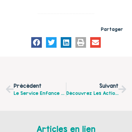
Partager
Précédent
Suivant
Le Service Enfance Jeunesse De La Ville De Berck Vous Invite À « Jouons En Famille » Le Samedi 8 Mars 2025 De 14h À 17h Au Kursaal
Découvrez Les Actions Familles De La Maison Des Habitants Des Communes Du Frugeois Pour Le Mois De Février 2025
Articles en lien