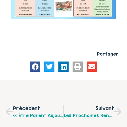
Partager
Précédent
Suivant
« Être Parent Aujourd’hui : On En Parle ? », Rendez-Vous Samedi 13 Juin, De 10h À 11h30 Au Centre Social D’Étaples
Les Prochaines Rencontres Du Café Des Parents Sur Fruges Et Coupelle-Neuve En Juin 2026