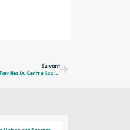
Suivant
Voici Le Planning De Février Du Secteur Familles Du Centre Social Espace Carnot
a Maison des Parents