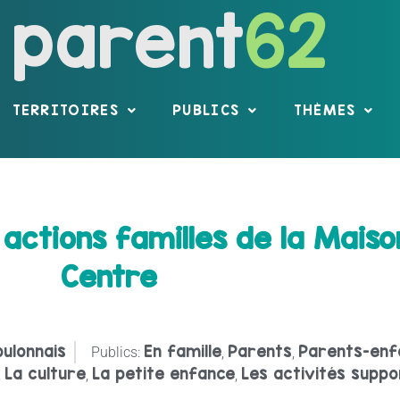
parent
62
TERRITOIRES
PUBLICS
THÈMES
 actions familles de la Mais
Centre
oulonnais
En famille
Parents
Parents-enf
Publics:
,
,
La culture
La petite enfance
Les activités suppor
,
,
,