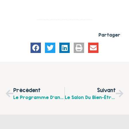
Partager
Précédent
Suivant
Le Programme D’animation Du Mois De Février 2022 De “La Maison Des Faiseurs” À Groffliers
Le Salon Du Bien-Être Du Bébé Se Tiendra Le Jeudi 3 Mars De 14 H À 18 H À La Salle Sagot De Fruges