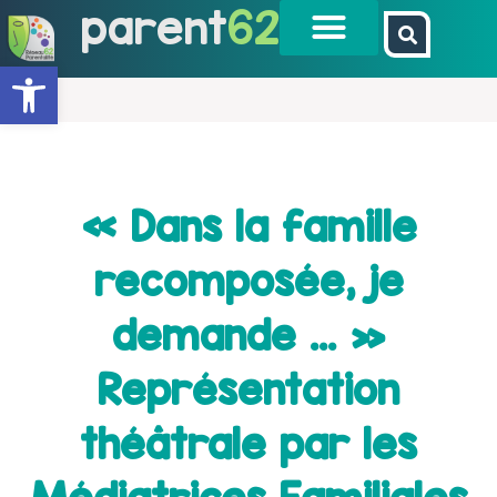
parent
62
Ouvrir la barre d’outils
« Dans la famille
recomposée, je
demande … »
Représentation
théâtrale par les