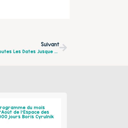
Suivant
"Dimanche En Famille" À Verquigneul : Toutes Les Dates Jusque Juin 2020
rogramme du mois
’Août de l’Espace des
000 jours Boris Cyrulnik