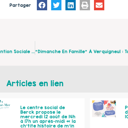
Partager
Le CCAS De Béthune Recrute Un.e Agent.e D'intervention Sociale Et Familiale
Articles en lien
Le centre social de
P
Berck propose le
d
mercredi 12 août de 14h
1
à 17h un après-midi « la
ch’tite histoire de m’in