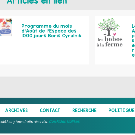
Articles en lien
Programme du mois
L
d’Août de l’Espace des
A
1000 jours Boris Cyrulnik
p
s
e
r
e
ARCHIVES
CONTACT
RECHERCHE
POLITIQUE 
Confidentialités
ent62.org tous droits réservés.