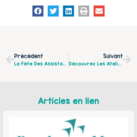
Précédent
Suivant
La Fête Des Assistants Maternels Du RAM Les Lapinous Le Vendredi 22 Novembre 2019 De 16 H 30 À 19 H
Découvrez Les Ateliers D'éveil Itinérants De Janvier À Février 2020 Au Jardin Des Mômes À Fruges
Articles en lien