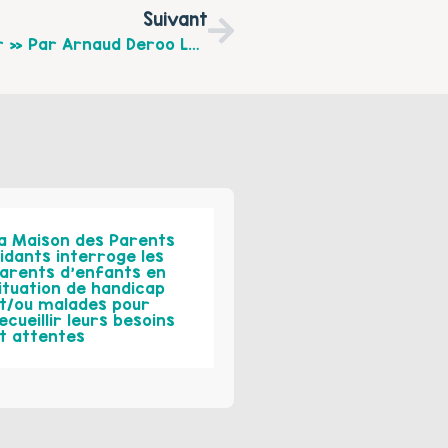
Suivant
Conférence Débat « Eduquer Sans Punir » Par Arnaud Deroo Le Mercredi 18 Octobre À 19h À Ham En Artois – Proposé Par Les P’tites Pousses
a Maison des Parents
idants interroge les
arents d’enfants en
ituation de handicap
t/ou malades pour
ecueillir leurs besoins
t attentes