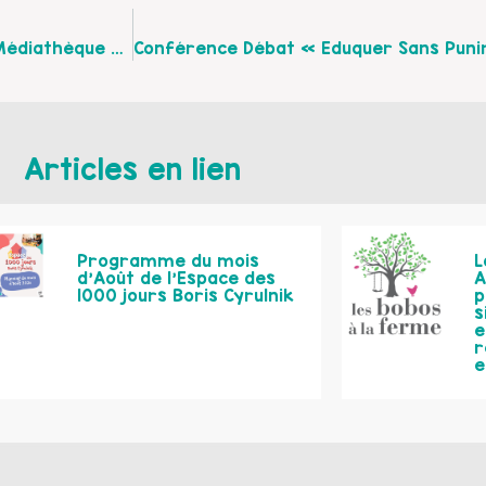
La Quinzaine Du Jeu Du 10 Au 21 Octobre 2017 À La Médiathèque Municipale Louis Aragon – Lillers
Articles en lien
Programme du mois
L
d’Août de l’Espace des
A
1000 jours Boris Cyrulnik
p
s
e
r
e