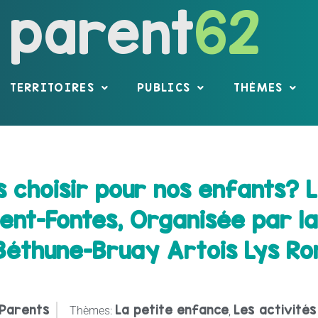
parent
62
TERRITOIRES
PUBLICS
THÈMES
s choisir pour nos enfants? 
rent-Fontes, Organisée par 
Béthune-Bruay Artois Lys R
Parents
La petite enfance
Les activités
Thèmes:
,