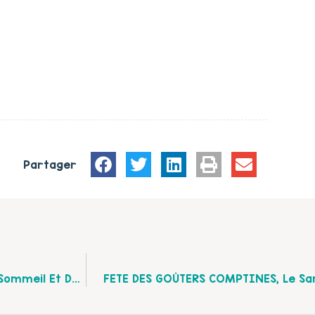
Partager
SOIREE 1 QUESTION-100 REPONSES " Alimentation, Sommeil Et Développement De L'enfant", Le Mardi 04 Mai À St Martin Boulogne
FETE DES GOÛTERS COMPTINES, Le Sam