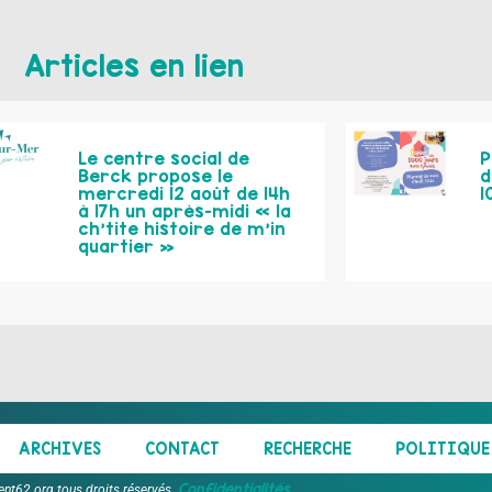
Articles en lien
Le centre social de
P
Berck propose le
d
mercredi 12 août de 14h
1
à 17h un après-midi « la
ch’tite histoire de m’in
quartier »
ARCHIVES
CONTACT
RECHERCHE
POLITIQUE 
Confidentialités
ent62.org tous droits réservés.