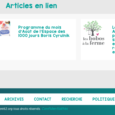
Articles en lien
Programme du mois
L
d’Août de l’Espace des
A
1000 jours Boris Cyrulnik
p
s
e
r
e
ARCHIVES
CONTACT
RECHERCHE
POLITIQUE 
Confidentialités
ent62.org tous droits réservés.