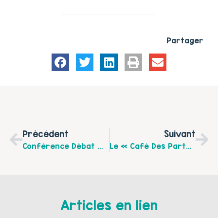
Partager
Précédent
Suivant
Conférence Débat « Les Écrans Et Nos Enfants » Jeudi 30 Mars 2017 À 20h00 À Nuncq-Hautecôte, Animée Par Janine BUSSON Et Proposée Par Familles Rurales
Le « Café Des Partenaires » Continue En 2017 Sur Les Territoires De L’Artois Et Du Bruaysis
Articles en lien