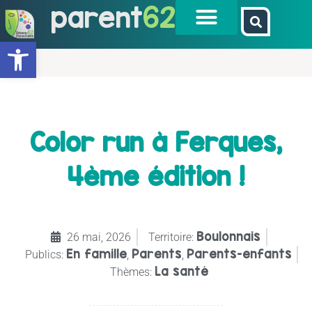
parent
62
Ouvrir la barre d’outils
Color run à Ferques,
4ème édition !
Boulonnais
26 mai, 2026
Territoire:
En famille
Parents
Parents-enfants
Publics:
,
,
La santé
Thèmes: