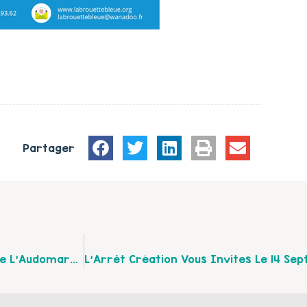
Partager
Retrouvez Toutes Les Structures Petite Enfance De L’Audomarois Dans Le Guide De La CAPSO