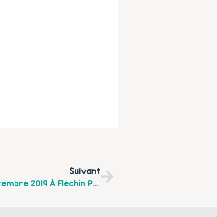
Suivant
L’Arrêt Création Vous Invites Le 14 Septembre 2019 À Fléchin Pour Les « Jardin En Fête »