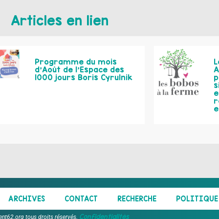
Articles en lien
Programme du mois
L
d’Août de l’Espace des
A
1000 jours Boris Cyrulnik
p
s
e
r
e
ARCHIVES
CONTACT
RECHERCHE
POLITIQUE 
Confidentialités
ent62.org tous droits réservés.