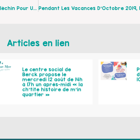
Mardi 23 Octobre 2019 Rdv À La Médiathèque De Fléchin Pour Une Après-Midi Jeux En Famille !
Articles en lien
Le centre social de
P
Berck propose le
d
mercredi 12 août de 14h
1
à 17h un après-midi « la
ch’tite histoire de m’in
quartier »