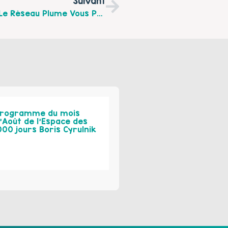
Suivant
Pendant Les Vacances D’Octobre 2019, Le Réseau Plume Vous Propose Plusieurs Animations Sur Le Territoire De Lumbres
rogramme du mois
’Août de l’Espace des
000 jours Boris Cyrulnik