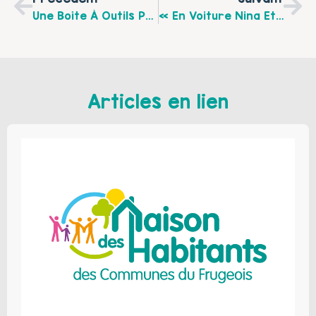
Une Boîte À Outils Parentalité Pour Les Professionnels À La Maison De La Famille De Calais.
« En Voiture Nina Et Simon.e.s » Dans Le Département Du Pas-De-Calais
Articles en lien