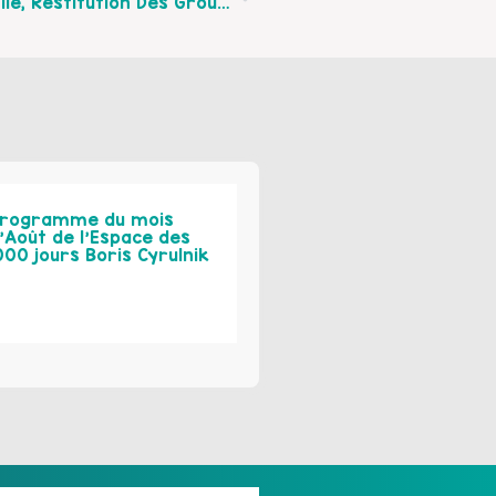
Etre Parent Aujourd’hui, Facile Ou Difficile, Restitution Des Groupes De Parents De Calais Et Marck Pendant La Quinzaine De La Parentalité
rogramme du mois
’Août de l’Espace des
000 jours Boris Cyrulnik