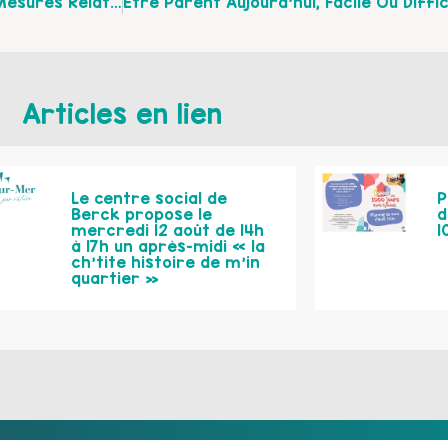
Prochaine Matinale De La Maison Des Ados Sur « Mesures Relatives Aux Enfants En Cas De Séparation » Vendredi 16 Décembre 2016 De 9h30 À 12h00
Articles en lien
Le centre social de
P
Berck propose le
d
mercredi 12 août de 14h
1
à 17h un après-midi « la
ch’tite histoire de m’in
quartier »