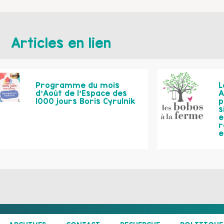
Articles en lien
Programme du mois
L
d’Août de l’Espace des
A
1000 jours Boris Cyrulnik
p
s
e
r
e