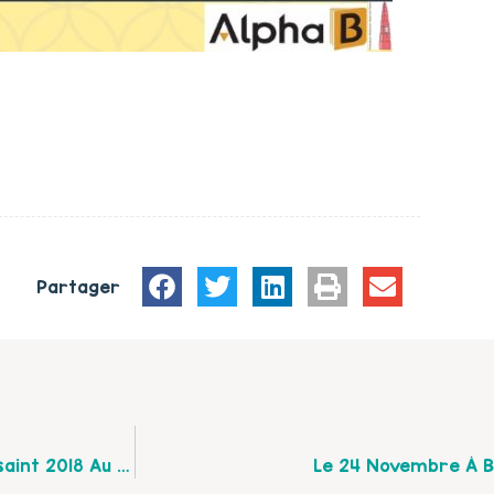
Partager
Le Programme D’octobre & Des Vacances De Toussaint 2018 Au Caféméléon
Le 24 Novembre À Bé